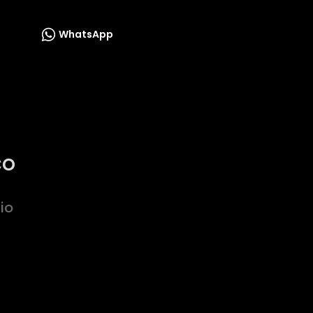
WhatsApp
co
io