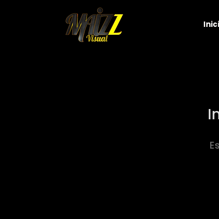
Inic
I
E