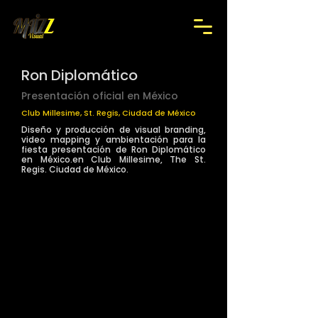
Ron Diplomático
Presentación oficial en México
Club Millesime, St. Regis, Ciudad de México
Diseño y producción de visual branding,
video mapping y ambientación para la
fiesta presentación de Ron Diplomático
en México.en Club Millesime, The St.
>
Regis. Ciudad de México.