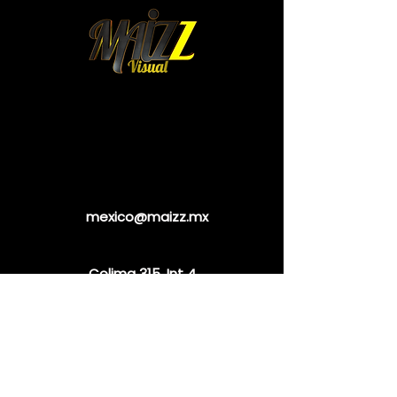
mexico@maizz.mx
Colima 315. Int 4.
Colonia Roma Norte.
Cuauhtémoc. 06700
CDMX. México
WhatsApp