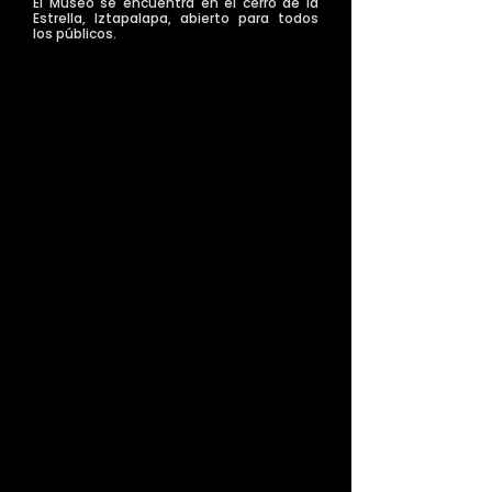
El Museo se encuentra en el cerro de la
Estrella, Iztapalapa, abierto para todos
los públicos.