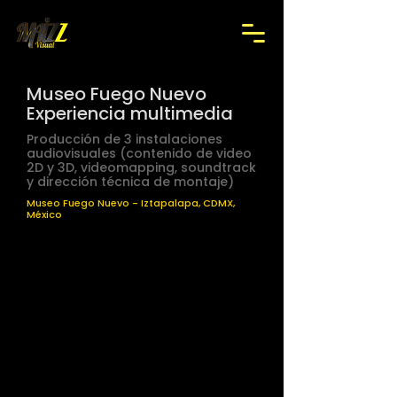
Museo Fuego Nuevo
Experiencia multimedia
Producción de 3 instalaciones
audiovisuales (contenido de video
2D y 3D, videomapping, soundtrack
y dirección técnica de montaje)
Museo Fuego Nuevo - Iztapalapa, CDMX,
México