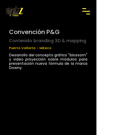
Convención P&G
Contenido branding 3D & mapping
Puerto Vallarta - México
Desarrollo del concepto gráfico "blossom"
y video proyección sobre módulos para
presentación nueva fórmula de la marca
Downy.
>