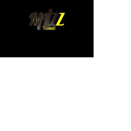
mexico@maizz.mx
Colima 315. Int 4.
Colonia Roma Norte.
Cuauhtémoc. 06700
CDMX. México
WhatsApp