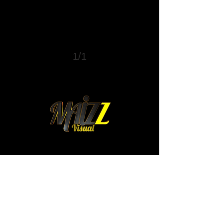
1/1
mexico@maizz.mx